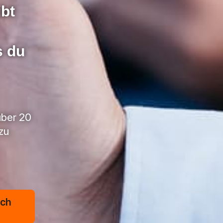
ibt
s du
über 20
zu
äch