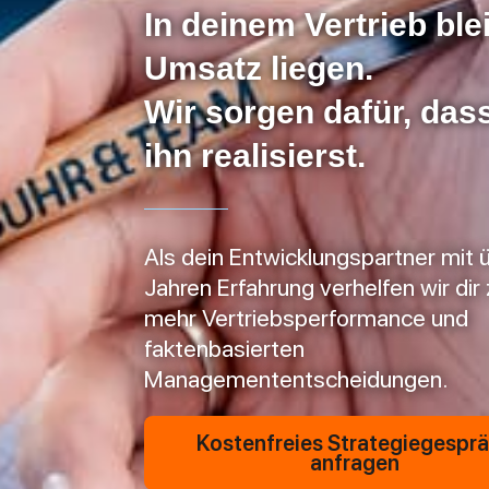
In deinem Vertrieb ble
Umsatz liegen.
Wir sorgen dafür, das
ihn realisierst.
Als dein Entwicklungspartner mit 
Jahren Erfahrung verhelfen wir dir 
mehr Vertriebsperformance und
faktenbasierten
Managemententscheidungen.
Kostenfreies Strategiegespr
anfragen