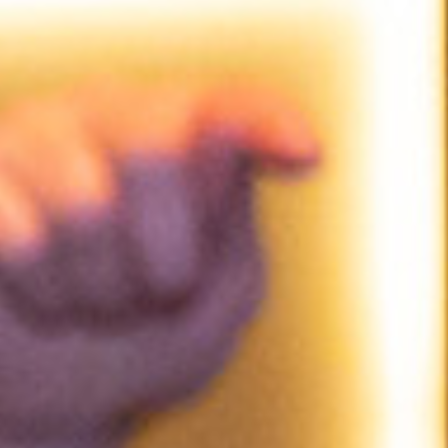
BUHR & TEAM
Führung, die inspiriert. Vertrieb, der begeistert.
BusinessNIGHT
01.06.2026 Berlin –
Gestalterkraft
Community