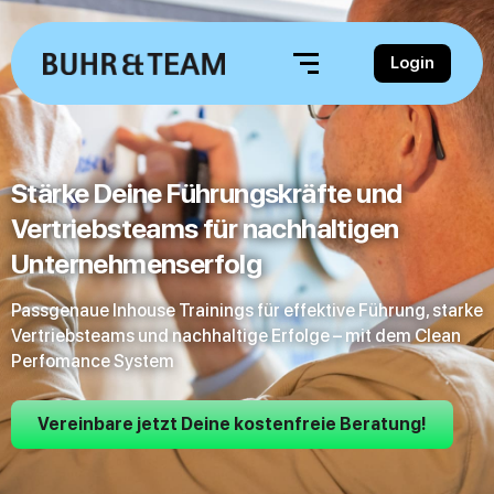
Login
Stärke Deine Führungskräfte und
Vertriebsteams für nachhaltigen
Unternehmenserfolg
Passgenaue Inhouse Trainings für effektive Führung, starke
Vertriebsteams und nachhaltige Erfolge – mit dem Clean
Perfomance System
Vereinbare jetzt Deine kostenfreie Beratung!