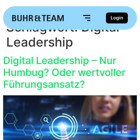
Login
Schlagwort:
Digital
Leadership
Digital Leadership – Nur
Humbug? Oder wertvoller
Führungsansatz?