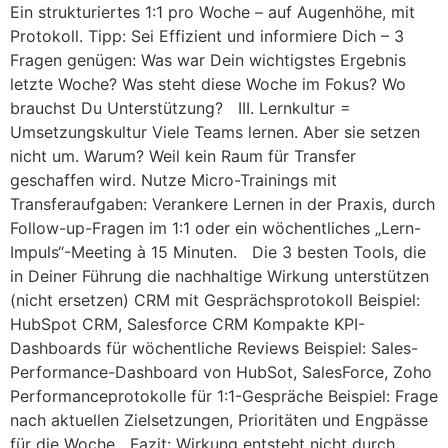
Ein strukturiertes 1:1 pro Woche – auf Augenhöhe, mit
Protokoll. Tipp: Sei Effizient und informiere Dich – 3
Fragen genügen: Was war Dein wichtigstes Ergebnis
letzte Woche? Was steht diese Woche im Fokus? Wo
brauchst Du Unterstützung? III. Lernkultur =
Umsetzungskultur Viele Teams lernen. Aber sie setzen
nicht um. Warum? Weil kein Raum für Transfer
geschaffen wird. Nutze Micro-Trainings mit
Transferaufgaben: Verankere Lernen in der Praxis, durch
Follow-up-Fragen im 1:1 oder ein wöchentliches „Lern-
Impuls“-Meeting à 15 Minuten. Die 3 besten Tools, die
in Deiner Führung die nachhaltige Wirkung unterstützen
(nicht ersetzen) CRM mit Gesprächsprotokoll Beispiel:
HubSpot CRM, Salesforce CRM Kompakte KPI-
Dashboards für wöchentliche Reviews Beispiel: Sales-
Performance-Dashboard von HubSot, SalesForce, Zoho
Performanceprotokolle für 1:1-Gespräche Beispiel: Frage
nach aktuellen Zielsetzungen, Prioritäten und Engpässe
für die Woche Fazit: Wirkung entsteht nicht durch