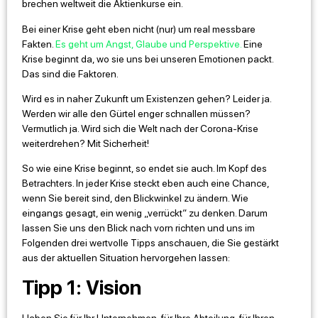
brechen weltweit die Aktienkurse ein.
Bei einer Krise geht eben nicht (nur) um real messbare
Fakten.
Es geht um Angst, Glaube und Perspektive.
Eine
Krise beginnt da, wo sie uns bei unseren Emotionen packt.
Das sind die Faktoren.
Wird es in naher Zukunft um Existenzen gehen? Leider ja.
Werden wir alle den Gürtel enger schnallen müssen?
Vermutlich ja. Wird sich die Welt nach der Corona-Krise
weiterdrehen? Mit Sicherheit!
So wie eine Krise beginnt, so endet sie auch. Im Kopf des
Betrachters. In jeder Krise steckt eben auch eine Chance,
wenn Sie bereit sind, den Blickwinkel zu ändern. Wie
eingangs gesagt, ein wenig „verrückt“ zu denken. Darum
lassen Sie uns den Blick nach vorn richten und uns im
Folgenden drei wertvolle Tipps anschauen, die Sie gestärkt
aus der aktuellen Situation hervorgehen lassen:
Tipp 1: Vision
Haben Sie für Ihr Unternehmen, für Ihre Abteilung, für Ihren