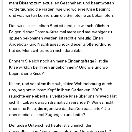
mehr Distanz zum aktuellen Geschehen, und beantworten
vordergründig die Fragen, wie und wo eine Krise beginnt
und was wir tun können, um die Symptome zu bekämpfen.
Das wir alle, im selben Boot sitzend, die wirtschaftlichen
Folgen dieser Corona-Krise mal mehr und mal weniger zu
spüren bekommen werden, ist recht eindeutig. Einen
Angebots- und Nachfrageschock dieser Größenordnung
hat die Menschheit noch nicht durchlebt.
Erinnern Sie sich noch an meine Eingangsfrage? Ist die
Krise wirklich bei Ihnen angekommen? Und wie und wo
beginnt eine Krise?
Krisen, und vor allem ihre subjektive Wahrnehmung durch
uns, beginnt in Ihrem Kopf. In Ihren Gedanken. 2008
rauschte eine ebenfalls veritable Krise über uns hinweg. Hat
sich Ihr Leben danach dramatisch verändert? War es nicht
eher eine Krise, die irgendwo da draußen passierte? Die
eher medial als real Zugang zu uns hatte?
Der große Unterschied heute ist sicherlich der
gesundheitliche Aspekt einer Infektion. Oder doch nicht?