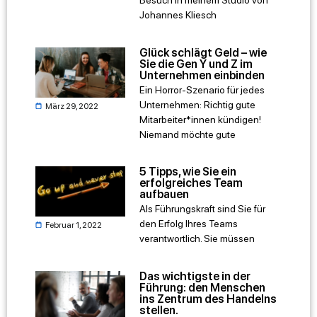
Besuch in meinem Studio von
Johannes Kliesch
Glück schlägt Geld – wie
Sie die Gen Y und Z im
Unternehmen einbinden
Ein Horror-Szenario für jedes
Unternehmen: Richtig gute
März 29, 2022
Mitarbeiter*innen kündigen!
Niemand möchte gute
5 Tipps, wie Sie ein
erfolgreiches Team
aufbauen
Als Führungskraft sind Sie für
den Erfolg Ihres Teams
Februar 1, 2022
verantwortlich. Sie müssen
Das wichtigste in der
Führung: den Menschen
ins Zentrum des Handelns
stellen.